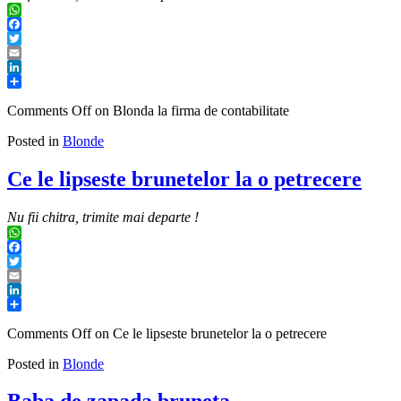
WhatsApp
Facebook
Twitter
Email
LinkedIn
Share
Comments Off
on Blonda la firma de contabilitate
Posted in
Blonde
Ce le lipseste brunetelor la o petrecere
Nu fii chitra, trimite mai departe !
WhatsApp
Facebook
Twitter
Email
LinkedIn
Share
Comments Off
on Ce le lipseste brunetelor la o petrecere
Posted in
Blonde