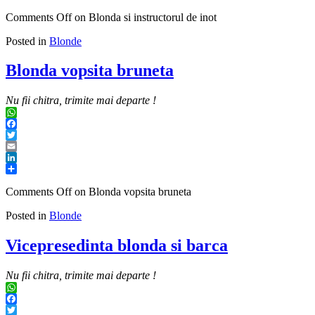
Share
Comments Off
on Blonda si instructorul de inot
Posted in
Blonde
Blonda vopsita bruneta
Nu fii chitra, trimite mai departe !
WhatsApp
Facebook
Twitter
Email
LinkedIn
Share
Comments Off
on Blonda vopsita bruneta
Posted in
Blonde
Vicepresedinta blonda si barca
Nu fii chitra, trimite mai departe !
WhatsApp
Facebook