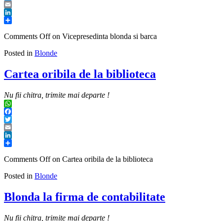
Twitter
Email
LinkedIn
Share
Comments Off
on Vicepresedinta blonda si barca
Posted in
Blonde
Cartea oribila de la biblioteca
Nu fii chitra, trimite mai departe !
WhatsApp
Facebook
Twitter
Email
LinkedIn
Share
Comments Off
on Cartea oribila de la biblioteca
Posted in
Blonde
Blonda la firma de contabilitate
Nu fii chitra, trimite mai departe !