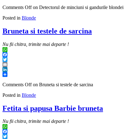
Share
Comments Off
on Detectorul de minciuni si gandurile blondei
Posted in
Blonde
Bruneta si testele de sarcina
Nu fii chitra, trimite mai departe !
WhatsApp
Facebook
Twitter
Email
LinkedIn
Share
Comments Off
on Bruneta si testele de sarcina
Posted in
Blonde
Fetita si papusa Barbie bruneta
Nu fii chitra, trimite mai departe !
WhatsApp
Facebook