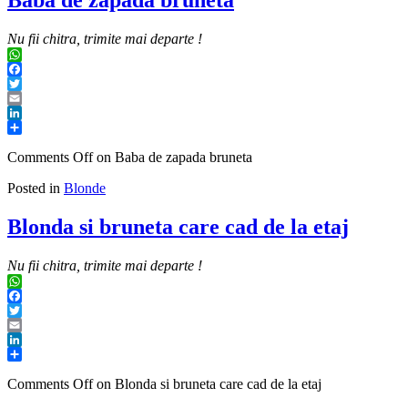
Baba de zapada bruneta
Nu fii chitra, trimite mai departe !
WhatsApp
Facebook
Twitter
Email
LinkedIn
Share
Comments Off
on Baba de zapada bruneta
Posted in
Blonde
Blonda si bruneta care cad de la etaj
Nu fii chitra, trimite mai departe !
WhatsApp
Facebook
Twitter
Email
LinkedIn
Share
Comments Off
on Blonda si bruneta care cad de la etaj