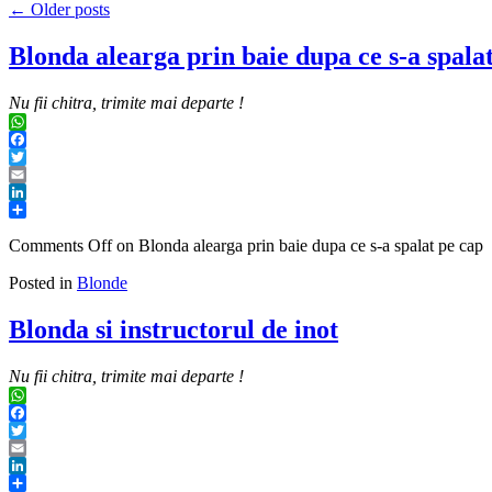
←
Older posts
Blonda alearga prin baie dupa ce s-a spala
Nu fii chitra, trimite mai departe !
WhatsApp
Facebook
Twitter
Email
LinkedIn
Share
Comments Off
on Blonda alearga prin baie dupa ce s-a spalat pe cap
Posted in
Blonde
Blonda si instructorul de inot
Nu fii chitra, trimite mai departe !
WhatsApp
Facebook
Twitter
Email
LinkedIn