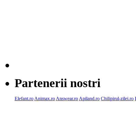
Partenerii nostri
Elefant.ro
Animax.ro
Answear.ro
Apiland.ro
Chilipirul-zilei.ro