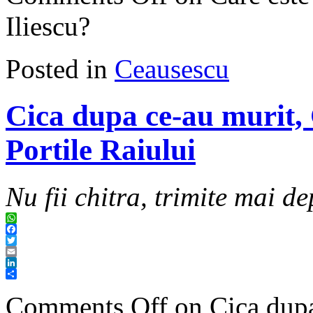
Iliescu?
Posted in
Ceausescu
Cica dupa ce-au murit,
Portile Raiului
Nu fii chitra, trimite mai de
WhatsApp
Facebook
Twitter
Email
LinkedIn
Share
Comments Off
on Cica dupa