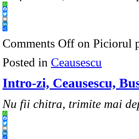
WhatsApp
Facebook
Twitter
Email
LinkedIn
Share
Comments Off
on Piciorul 
Posted in
Ceausescu
Intro-zi, Ceausescu, Bu
Nu fii chitra, trimite mai de
WhatsApp
Facebook
Twitter
Email
LinkedIn