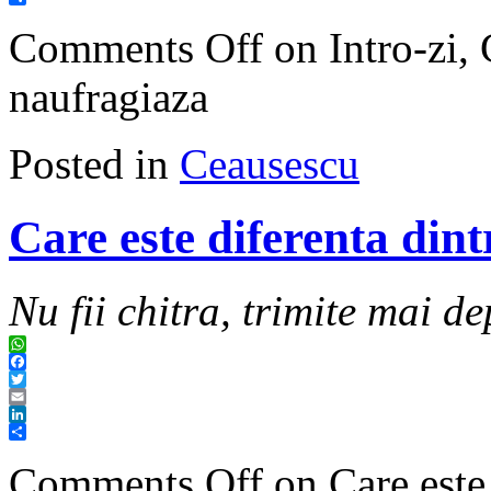
Share
Comments Off
on Intro-zi,
naufragiaza
Posted in
Ceausescu
Care este diferenta dint
Nu fii chitra, trimite mai de
WhatsApp
Facebook
Twitter
Email
LinkedIn
Share
Comments Off
on Care este 