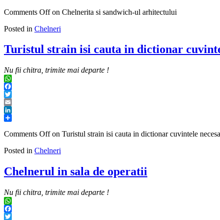
Share
Comments Off
on Chelnerita si sandwich-ul arhitectului
Posted in
Chelneri
Turistul strain isi cauta in dictionar cuvin
Nu fii chitra, trimite mai departe !
WhatsApp
Facebook
Twitter
Email
LinkedIn
Share
Comments Off
on Turistul strain isi cauta in dictionar cuvintele neces
Posted in
Chelneri
Chelnerul in sala de operatii
Nu fii chitra, trimite mai departe !
WhatsApp
Facebook