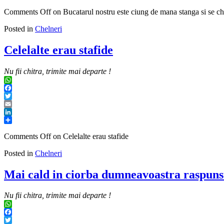
Share
Comments Off
on Bucatarul nostru este ciung de mana stanga si se chi
Posted in
Chelneri
Celelalte erau stafide
Nu fii chitra, trimite mai departe !
WhatsApp
Facebook
Twitter
Email
LinkedIn
Share
Comments Off
on Celelalte erau stafide
Posted in
Chelneri
Mai cald in ciorba dumneavoastra raspunsul
Nu fii chitra, trimite mai departe !
WhatsApp
Facebook