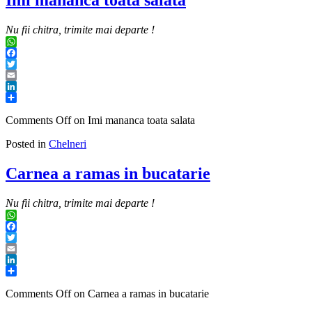
Imi mananca toata salata
Nu fii chitra, trimite mai departe !
WhatsApp
Facebook
Twitter
Email
LinkedIn
Share
Comments Off
on Imi mananca toata salata
Posted in
Chelneri
Carnea a ramas in bucatarie
Nu fii chitra, trimite mai departe !
WhatsApp
Facebook
Twitter
Email
LinkedIn
Share
Comments Off
on Carnea a ramas in bucatarie