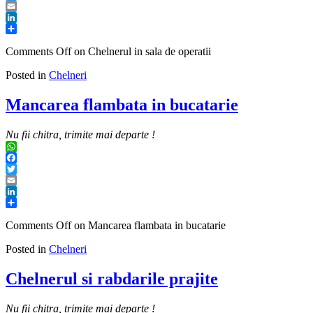
Twitter
Email
LinkedIn
Share
Comments Off
on Chelnerul in sala de operatii
Posted in
Chelneri
Mancarea flambata in bucatarie
Nu fii chitra, trimite mai departe !
WhatsApp
Facebook
Twitter
Email
LinkedIn
Share
Comments Off
on Mancarea flambata in bucatarie
Posted in
Chelneri
Chelnerul si rabdarile prajite
Nu fii chitra, trimite mai departe !