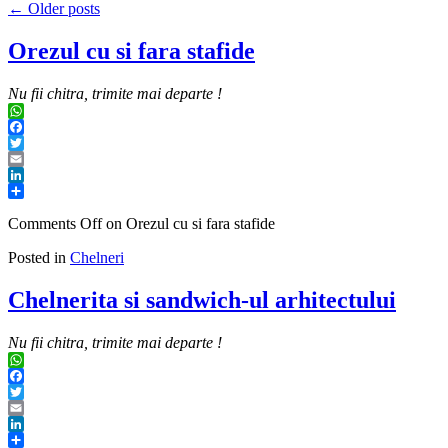
←
Older posts
Orezul cu si fara stafide
Nu fii chitra, trimite mai departe !
WhatsApp
Facebook
Twitter
Email
LinkedIn
Share
Comments Off
on Orezul cu si fara stafide
Posted in
Chelneri
Chelnerita si sandwich-ul arhitectului
Nu fii chitra, trimite mai departe !
WhatsApp
Facebook
Twitter
Email
LinkedIn