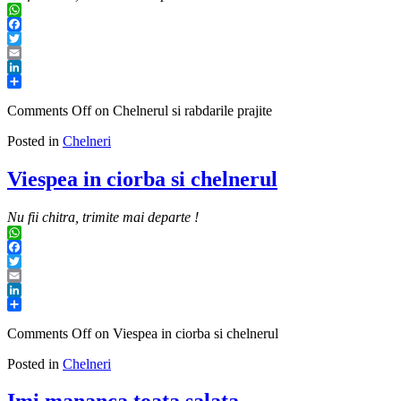
WhatsApp
Facebook
Twitter
Email
LinkedIn
Share
Comments Off
on Chelnerul si rabdarile prajite
Posted in
Chelneri
Viespea in ciorba si chelnerul
Nu fii chitra, trimite mai departe !
WhatsApp
Facebook
Twitter
Email
LinkedIn
Share
Comments Off
on Viespea in ciorba si chelnerul
Posted in
Chelneri