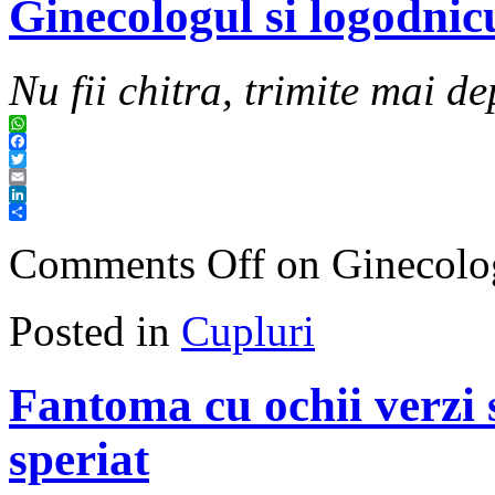
Ginecologul si logodnicu
Nu fii chitra, trimite mai de
WhatsApp
Facebook
Twitter
Email
LinkedIn
Share
Comments Off
on Ginecologu
Posted in
Cupluri
Fantoma cu ochii verzi s
speriat