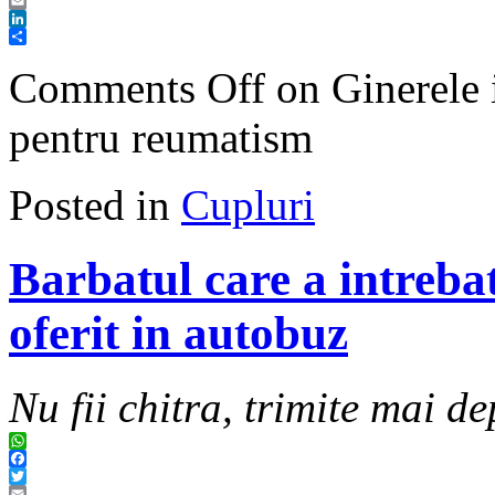
Twitter
Email
LinkedIn
Share
Comments Off
on Ginerele i
pentru reumatism
Posted in
Cupluri
Barbatul care a intrebat
oferit in autobuz
Nu fii chitra, trimite mai de
WhatsApp
Facebook
Twitter