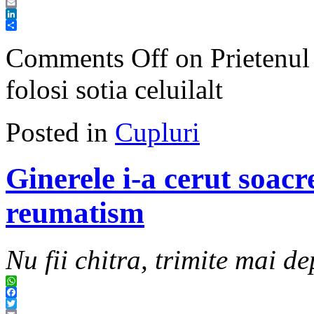
Twitter
Email
LinkedIn
Share
Comments Off
on Prietenul 
folosi sotia celuilalt
Posted in
Cupluri
Ginerele i-a cerut soacr
reumatism
Nu fii chitra, trimite mai de
WhatsApp
Facebook