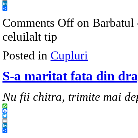
Email
LinkedIn
Share
Comments Off
on Barbatul c
celuilalt tip
Posted in
Cupluri
S-a maritat fata din dr
Nu fii chitra, trimite mai de
WhatsApp
Facebook
Twitter
Email
LinkedIn
Share