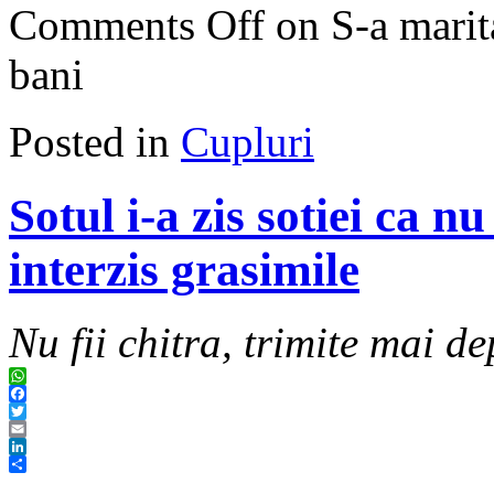
Comments Off
on S-a marita
bani
Posted in
Cupluri
Sotul i-a zis sotiei ca n
interzis grasimile
Nu fii chitra, trimite mai de
WhatsApp
Facebook
Twitter
Email
LinkedIn
Share