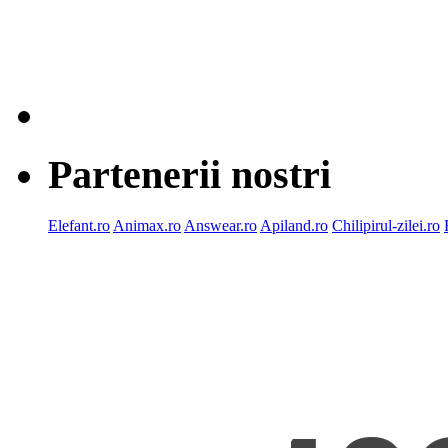
Partenerii nostri
Elefant.ro
Animax.ro
Answear.ro
Apiland.ro
Chilipirul-zilei.ro