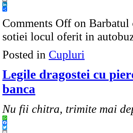
Email
LinkedIn
Share
Comments Off
on Barbatul c
sotiei locul oferit in autobu
Posted in
Cupluri
Legile dragostei cu pier
banca
Nu fii chitra, trimite mai de
WhatsApp
Facebook
Twitter