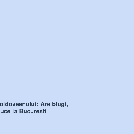
moldoveanului: Are blugi,
 duce la Bucuresti