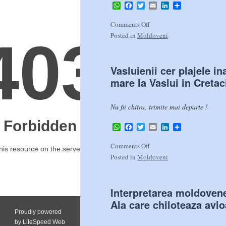
WhatsApp
Facebook
Twitter
Email
LinkedIn
Share
Comments Off
Posted in
Moldoveni
Vasluienii cer plajele i
mare la Vaslui in Cretac
Nu fii chitra, trimite mai departe !
WhatsApp
Facebook
Twitter
Email
LinkedIn
Share
Comments Off
Posted in
Moldoveni
Interpretarea moldovene
Ala care chiloteaza avi