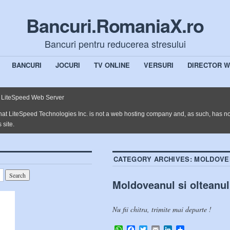
Bancuri.RomaniaX.ro
Bancuri pentru reducerea stresului
BANCURI
JOCURI
TV ONLINE
VERSURI
DIRECTOR 
CATEGORY ARCHIVES:
MOLDOVE
Moldoveanul si olteanul
Nu fii chitra, trimite mai departe !
WhatsApp
Facebook
Twitter
Email
LinkedIn
Share