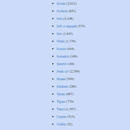
Scoala
(2,012)
Scotieni
(851)
Seci
(4,108)
Sefi si angajati
(575)
Sex
(1,443)
Sfinte
(1,739)
Soacre
(444)
Somalezi
(160)
Sportivi
(88)
Stiati ca?
(2,709)
Straini
(509)
Studenti
(280)
Tarani
(887)
Tigani
(770)
Tineri
(1,397)
Unguri
(515)
Vedete
(52)