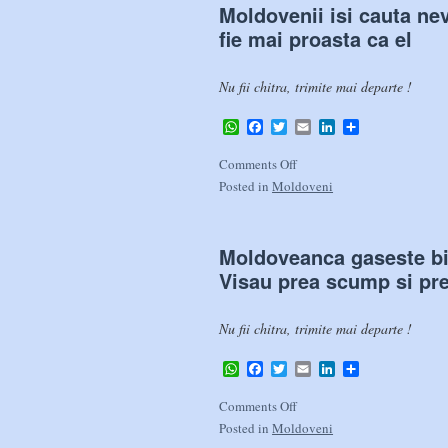
Moldovenii isi cauta nev
fie mai proasta ca el
Nu fii chitra, trimite mai departe !
WhatsApp
Facebook
Twitter
Email
LinkedIn
Share
Comments Off
Posted in
Moldoveni
Moldoveanca gaseste bil
Visau prea scump si pre
Nu fii chitra, trimite mai departe !
WhatsApp
Facebook
Twitter
Email
LinkedIn
Share
Comments Off
Posted in
Moldoveni