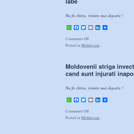
labe
Nu fii chitra, trimite mai departe !
WhatsApp
Facebook
Twitter
Email
LinkedIn
Share
Comments Off
Posted in
Moldoveni
Moldovenii striga invecti
cand sunt injurati inap
Nu fii chitra, trimite mai departe !
WhatsApp
Facebook
Twitter
Email
LinkedIn
Share
Comments Off
Posted in
Moldoveni