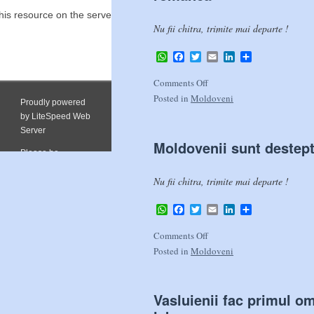
Nu fii chitra, trimite mai departe !
WhatsApp
Facebook
Twitter
Email
LinkedIn
Share
Comments Off
Posted in
Moldoveni
Moldovenii sunt destepti
Nu fii chitra, trimite mai departe !
WhatsApp
Facebook
Twitter
Email
LinkedIn
Share
Comments Off
Posted in
Moldoveni
Vasluienii fac primul om