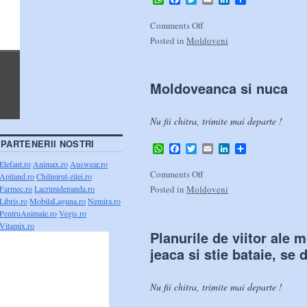
Comments Off
Posted in
Moldoveni
Moldoveanca si nuca
Nu fii chitra, trimite mai departe !
PARTENERII NOSTRI
WhatsApp
Facebook
Twitter
Email
LinkedIn
Share
Elefant.ro
Animax.ro
Answear.ro
Comments Off
Apiland.ro
Chilipirul-zilei.ro
Farmec.ro
Lacrimidepanda.ro
Posted in
Moldoveni
Libris.ro
MobilaLaguna.ro
Nemira.ro
PentruAnimale.ro
Vegis.ro
Vitamix.ro
Planurile de viitor ale 
jeaca si stie bataie, se
Nu fii chitra, trimite mai departe !