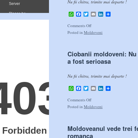
Nu fii chitra, trimite mai departe !
WhatsApp
Facebook
Twitter
Email
LinkedIn
Share
Comments Off
Posted in
Moldoveni
Ciobanii moldoveni: Nu 
a fost serioasa
Nu fii chitra, trimite mai departe !
WhatsApp
Facebook
Twitter
Email
LinkedIn
Share
Comments Off
Posted in
Moldoveni
Moldoveanul vede trei f
romanca