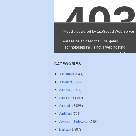
CATEGORIES
3 la numar
(943)
Albanezi
(122)
Alinuta
(1,007)
Americani
(349)
Animale
(3,898)
Ardeleni
(701)
Avocati – Judecatori
(583)
Barbati
(1,807)