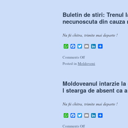
Buletin de stiri: Trenul 
necunoscuta din cauza n
Nu fii chitra, trimite mai departe !
WhatsApp
Facebook
Twitter
Email
LinkedIn
Share
Comments Off
Posted in
Moldoveni
Moldoveanul intarzie la 
l stearga de absent ca a 
Nu fii chitra, trimite mai departe !
WhatsApp
Facebook
Twitter
Email
LinkedIn
Share
Comments Off