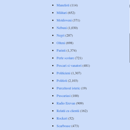
Manelisti
(114)
Militari
(652)
Moldoveni
(371)
Nebuni
(1,030)
Negri
(287)
Olteni
(698)
Parinti
(1,374)
Perle scolare
(721)
Pescari si vanatori
(481)
Politicieni
(1,307)
Politisti
(2,103)
Purcelusul isteric
(19)
Puscariasi
(100)
Radio Erevan
(909)
Relatii cu clientii
(162)
Rockeri
(52)
Scarboase
(473)