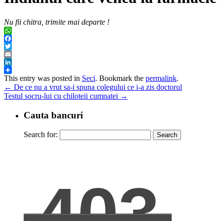
Nu fii chitra, trimite mai departe !
WhatsApp
Facebook
Twitter
Email
LinkedIn
Share
This entry was posted in
Seci
. Bookmark the
permalink
.
←
De ce nu a vrut sa-i spuna colegului ce i-a zis doctorul
Testul socru-lui cu chiloteii cumnatei
→
Cauta bancuri
Search for: