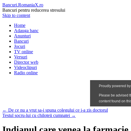
Bancuri.RomaniaX.ro
Bancuri pentru reducerea stresului
Skip to content
Home
Adauga banc
Anunturi
Bancuri
Jocuri
TV online
Versuri
Director web
Videoclipuri
Radio online
←
De ce nu a vrut sa-i spuna colegului ce i-a zis doctorul
Testul socru-lui cu chiloteii cumnatei
→
Indianul care venea la farmacie