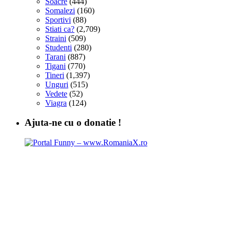
Soacre
(444)
Somalezi
(160)
Sportivi
(88)
Stiati ca?
(2,709)
Straini
(509)
Studenti
(280)
Tarani
(887)
Tigani
(770)
Tineri
(1,397)
Unguri
(515)
Vedete
(52)
Viagra
(124)
Ajuta-ne cu o donatie !