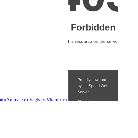
truAnimale.ro
Vegis.ro
Vitamix.ro