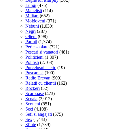
Legile lui Murphy
(502)
Lungi
(475)
Manelisti
(114)
Militari
(652)
Moldoveni
(371)
Nebuni
(1,030)
Negri
(287)
Olteni
(698)
Parinti
(1,374)
Perle scolare
(721)
Pescari si vanatori
(481)
Politicieni
(1,307)
Politisti
(2,103)
Purcelusul isteric
(19)
Puscariasi
(100)
Radio Erevan
(909)
Relatii cu clientii
(162)
Rockeri
(52)
Scarboase
(473)
Scoala
(2,012)
Scotieni
(851)
Seci
(4,108)
Sefi si angajati
(575)
Sex
(1,443)
Sfinte
(1,739)