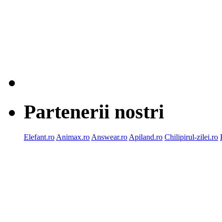
Partenerii nostri
Elefant.ro
Animax.ro
Answear.ro
Apiland.ro
Chilipirul-zilei.ro